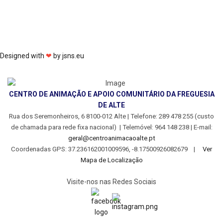
Designed with
❤
by
jsns.eu
CENTRO DE ANIMAÇÃO E APOIO COMUNITÁRIO DA FREGUESIA
DE ALTE
Rua dos Seremonheiros, 6 8100-012 Alte | Telefone: 289 478 255 (custo
de chamada para rede fixa nacional) | Telemóvel: 964 148 238 |
E-mail:
geral@centroanimacaoalte.pt
Coordenadas GPS: 37.236162001009596, -8.17500926082679 |
Ver
Mapa de Localização
Visite-nos nas Redes Sociais