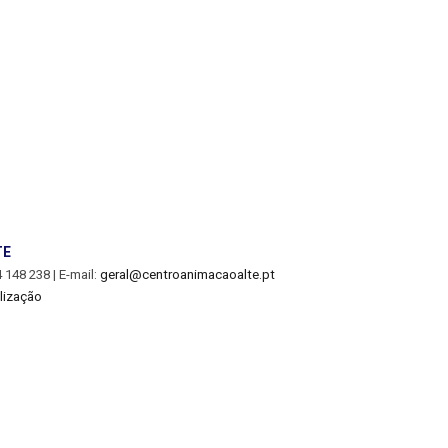
TE
 148 238 |
E-mail:
geral@centroanimacaoalte.pt
lização