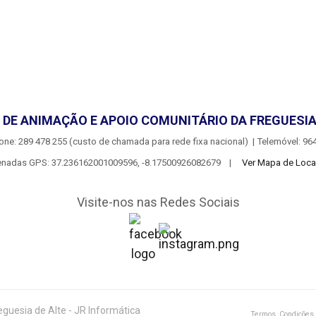
DE ANIMAÇÃO E APOIO COMUNITÁRIO DA FREGUESIA
one: 289 478 255 (custo de chamada para rede fixa nacional) | Telemóvel: 964
nadas GPS: 37.236162001009596, -8.17500926082679 |
Ver Mapa de Loca
Visite-nos nas Redes Sociais
guesia de Alte - JR Informática
Termos, Condições /