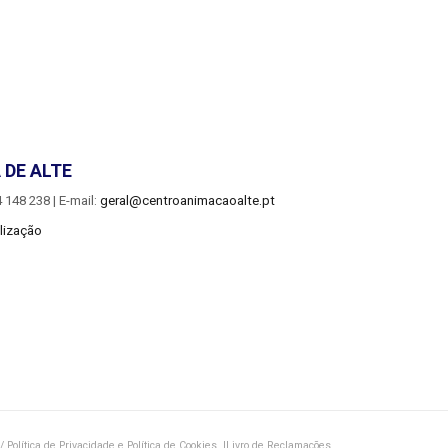
 DE ALTE
 148 238 |
E-mail:
geral@centroanimacaoalte.pt
lização
 Política de Privacidade e Política de Cookies
|
Livro de Reclamações